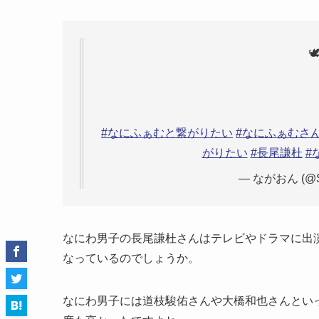

#なにふぁむと繋がりたい
#なにふぁむさ
がりたい
#長尾謙杜
#
— ながおん (@Sn
なにわ男子の長尾謙杜さんはテレビやドラマに出
なっているのでしょうか。
なにわ男子には道枝駿佑さんや大橋和也さんとい