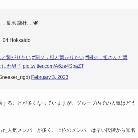
️𓂃長尾 謙杜𓂃🕊️
04 Hokkaido
んと繋がりたい
#関ジュ担と繋がりたい
#関ジュ担さんと繋
なにわ男子
pic.twitter.com/A6ze4SpaZT
eaker_ngo)
February 3, 2023
演することが多くなっていますが、グループ内での人気はどう
った人気メンバーが多く、上位のメンバーは早い段階から知名