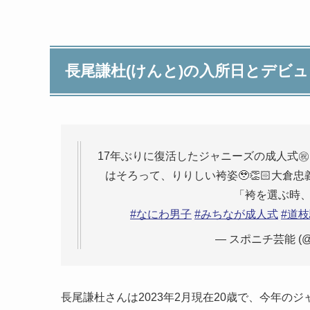
長尾謙杜(けんと)の入所日とデビ
17年ぶりに復活したジャニーズの成人式㊗️
はそろって、りりしい袴姿🥹👏🏻大倉
「袴を選ぶ時、
#なにわ男子
#みちなが成人式
#道
— スポニチ芸能 (@sp
長尾謙杜さんは2023年2月現在20歳で、今年の