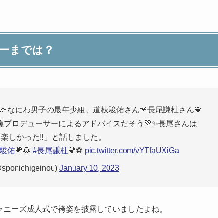
ューまでは？
🎉なにわ男子の最年少組、道枝駿佑さん💗長尾謙杜さん💛
忠義プロデューサーによるアドバイスだそう💚✨長尾さんは
楽しかった‼️」と話しました。
枝駿佑
💗🐶
#長尾謙杜
💛⚽️
pic.twitter.com/vYTfaUXiGa
onichigeinou)
January 10, 2023
ジャニーズ成人式で袴姿を披露していましたよね。