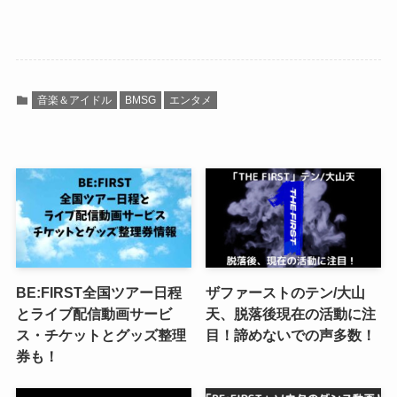
音楽＆アイドル
BMSG
エンタメ
BE:FIRST全国ツアー日程
ザファーストのテン/大山
とライブ配信動画サービ
天、脱落後現在の活動に注
ス・チケットとグッズ整理
目！諦めないでの声多数！
券も！