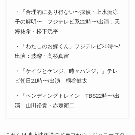
・「合理的にあり得ない〜探偵・上水流涼
子の解明〜」フジテレビ系22時〜/出演：天
海祐希・松下洸平
・「わたしのお嫁くん」フジテレビ20時〜/
出演：波瑠・高杉真宙
・「ケイジとケンジ、時々ハンジ。」テレ
ビ朝日21時〜/出演：桐谷健太
・「ペンディングトレイン」TBS22時〜/出
演：山田裕貴・赤楚衛二