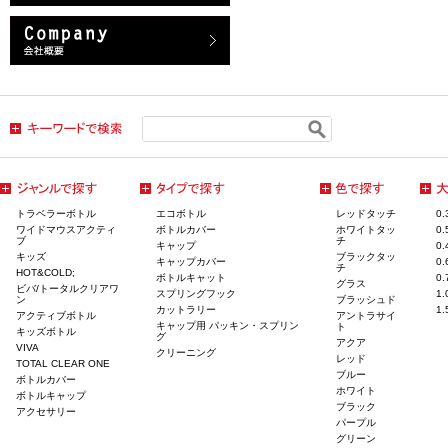
トラベラーボトル
エコボトル
レッドタッチ
0
ワイドマウスアクティ
ボトルカバー
ホワイトタッ
0
ブ
チ
キャップ
0
キッズ
ブラックタッ
キャップカバー
0
チ
HOT&COLD;
ボトルキャット
0
グラス
ビバ/トータルクリアワ
スプリングフック
1
ン
ブラッシュド
カットラリー
1
アクティブボトル
アントラサイ
キャップ用 パッキン・スプリン
ト
キッズボトル
グ
アクア
VIVA
クリーニング
レッド
TOTAL CLEAR ONE
ブルー
ボトルカバー
ホワイト
ボトルキャップ
ブラック
アクセサリー
パープル
グリーン