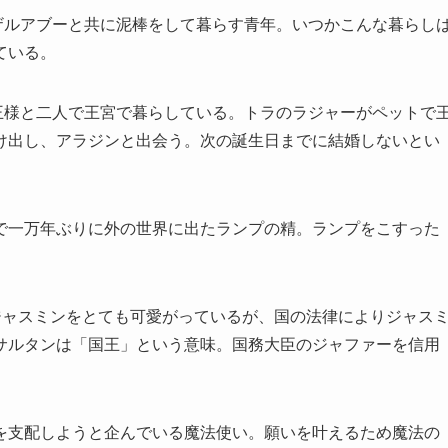
ザルアブーと共に泥棒をして暮らす青年。いつかこんな暮らし
ている。
王様と二人で王宮で暮らしている。トラのラジャーがペットで
け出し、アラジンと出会う。次の誕生日までに結婚しないとい
で一万年ぶりに外の世界に出たランプの精。ランプをこすった
ジャスミンをとても可愛がっているが、国の法律によりジャス
サルタンは「国王」という意味。国務大臣のジャファーを信用
を支配しようと企んでいる魔法使い。願いを叶えるため魔法の