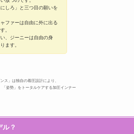
言い放つのです。
ーにしろ」と三つ目の願いを
ジャファーは自由に外に出る
です。
願い、ジーニーは自由の身
なります。
ギンス」は独自の着圧設計により、
」「姿勢」をトータルケアする加圧インナー
デル？