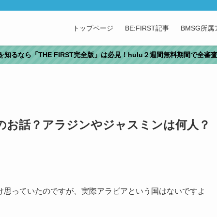
トップページ
BE:FIRST記事
BMSG所
T」を知るなら「THE FIRST完全版」は必見！hulu２週間無料期間で全
のお話？アラジンやジャスミンは何人？
け思っていたのですが、実際アラビアという国はないですよ