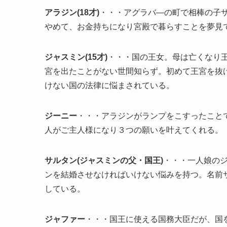
アラジン(18才)
・・・アグラバ―の町で相棒の子
やめて、お金持ちになり宮殿で暮らすことを夢見
ジャスミン(15才)
・・・国の王女。母は亡くなり
宮を出たことがない世間知らず。初めて王宮を抜
けない国の法律に悩まされている。
ジーニー
・・・アラジンがランプをこすったこと
人がご主人様になり３つの願いを叶えてくれる。
サルタン(ジャスミンの父・国王)
・・・一人娘の
ンを結婚させなければいけない悩みを持つ。名前
している。
ジャファー
・・・国王に使える国務大臣だが、国