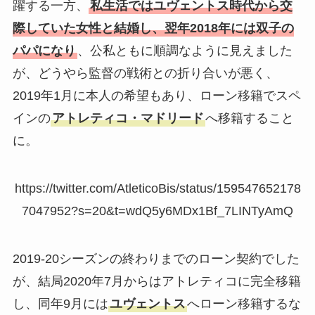
躍する一方、
私生活ではユヴェントス時代から交
際していた女性と結婚し、翌年2018年には双子の
パパになり
、公私ともに順調なように見えました
が、どうやら監督の戦術との折り合いが悪く、
2019年1月に本人の希望もあり、ローン移籍でスペ
インの
アトレティコ・マドリード
へ移籍すること
に。
https://twitter.com/AtleticoBis/status/159547652178
7047952?s=20&t=wdQ5y6MDx1Bf_7LINTyAmQ
2019-20シーズンの終わりまでのローン契約でした
が、結局2020年7月からはアトレティコに完全移籍
し、同年9月には
ユヴェントス
へローン移籍するな