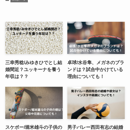
三幸秀稔/みゆきひでとし結
卓球/水谷隼、メガネのブラ
婚間近？ユッキーナを養う
ンドは？試合中かけている
年収は？？
理由についても！
スケボー/堀米雄斗の子供の
男子バレー西田有志の結婚