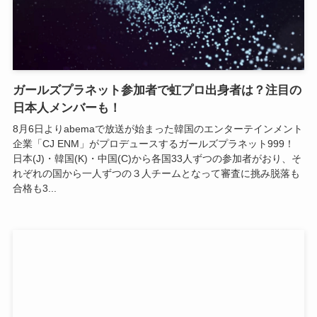
ガールズプラネット参加者で虹プロ出身者は？注目の
日本人メンバーも！
8月6日よりabemaで放送が始まった韓国のエンターテインメント
企業「CJ ENM」がプロデュースするガールズプラネット999！
日本(J)・韓国(K)・中国(C)から各国33人ずつの参加者がおり、そ
れぞれの国から一人ずつの３人チームとなって審査に挑み脱落も
合格も3...