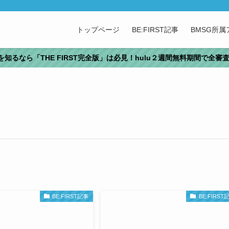
トップページ
BE:FIRST記事
BMSG所
T」を知るなら「THE FIRST完全版」は必見！hulu２週間無料期間で全
BE:FIRST記事
BE:FIRST