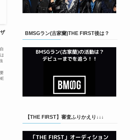
のザ
BMSGラン(古家蘭)THE FIRST後は？
ば自
スは
強
な要
HE
【THE FIRST】審査ふりかえり↓↓↓