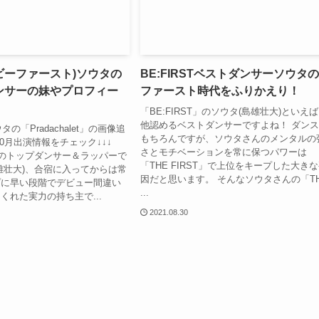
T(ビーファースト)ソウタの
BE:FIRSTベストダンサーソウタ
ンサーの妹やプロフィー
ファースト時代をふりかえり！
「BE:FIRST」のソウタ(島雄壮大)といえ
他認めるベストダンサーですよね！ ダン
タの「Pradachalet」の画像追
もちろんですが、ソウタさんのメンタルの
10月出演情報をチェック↓↓↓
さとモチベーションを常に保つパワーは
T」のトップダンサー＆ラッパーで
「THE FIRST」で上位をキープした大き
雄壮大)、合宿に入ってからは常
因だと思います。 そんなソウタさんの「T
プに早い段階でデビュー間違い
...
くれた実力の持ち主で...
2021.08.30