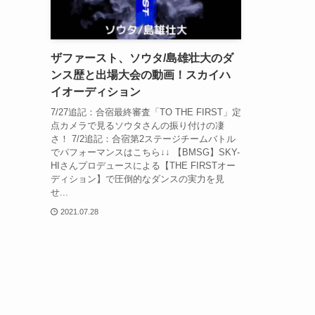
ザファースト、ソウタ/島雄壮大のダ
ンス歴と出場大会の動画！スカイハ
イオーディション
7/27追記：合宿最終審査「TO THE FIRST」定
点カメラで見るソウタさんの振り付けの凄
さ！ 7/2追記：合宿第2ステージチームバトル
でパフォーマンスはこちら↓↓ 【BMSG】SKY-
HIさんプロデュースによる【THE FIRSTオー
ディション】で圧倒的なダンスの実力を見
せ...
2021.07.28