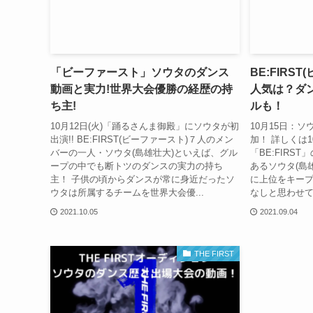
「ビーファースト」ソウタのダンス
BE:FIRS
動画と実力!世界大会優勝の経歴の持
人気は？ダ
ち主!
ルも！
10月12日(火)「踊るさんま御殿」にソウタが初
10月15日：ソウ
出演!! BE:FIRST(ビーファースト)７人のメン
加！ 詳しくは
バーの一人・ソウタ(島雄壮大)といえば、グル
「BE:FIRS
ープの中でも断トツのダンスの実力の持ち
あるソウタ(島
主！ 子供の頃からダンスが常に身近だったソ
に上位をキー
ウタは所属するチームを世界大会優...
なしと思わせて
2021.10.05
2021.09.04
THE FIRST