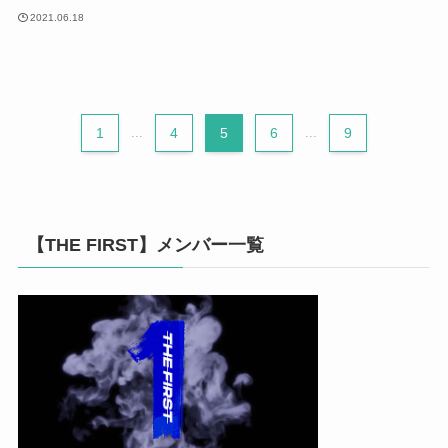
2021.06.18
1
...
4
5
6
...
9
【THE FIRST】メンバー一覧