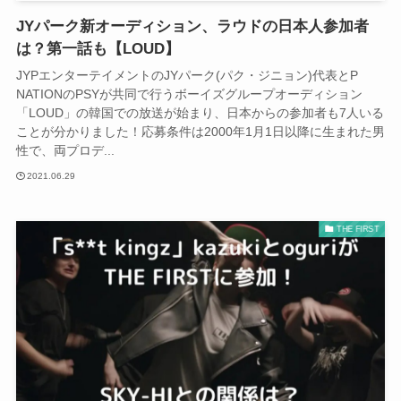
JYパーク新オーディション、ラウドの日本人参加者
は？第一話も【LOUD】
JYPエンターテイメントのJYパーク(パク・ジニョン)代表とP
NATIONのPSYが共同で行うボーイズグループオーディション
「LOUD」の韓国での放送が始まり、日本からの参加者も7人いる
ことが分かりました！応募条件は2000年1月1日以降に生まれた男
性で、両プロデ...
2021.06.29
THE FIRST