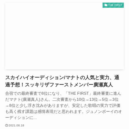
THE FIRST
スカイハイオーディション/マナトの人気と実力、通
過予想！スッキリザファーストメンバー廣瀬真人
合宿での最終審査で8位になり、「THE FIRST」最終審査に進ん
だマナト(廣瀬真人)さん。二次審査から10位→13位→5位→3位
→8位と少し浮き沈みがありますが、安定した歌唱の実力で評価
も高く残す課題は感情表現だと思われます。ジュノンボーイのオ
ーディションに...
2021.06.18