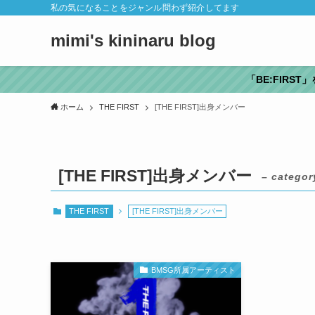
私の気になることをジャンル問わず紹介してます
mimi's kininaru blog
「BE:FIRS
ホーム
THE FIRST
[THE FIRST]出身メンバー
[THE FIRST]出身メンバー
– categor
THE FIRST
[THE FIRST]出身メンバー
BMSG所属アーティスト