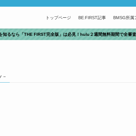
トップページ
BE:FIRST記事
BMSG所
T」を知るなら「THE FIRST完全版」は必見！hulu２週間無料期間で全
y –