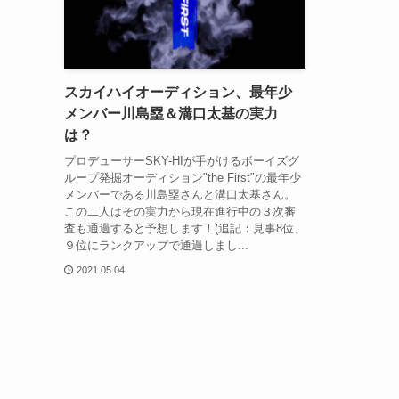
スカイハイオーディション、最年少
メンバー川島塁＆溝口太基の実力
は？
プロデューサーSKY-HIが手がけるボーイズグ
ループ発掘オーディション"the First"の最年少
メンバーである川島塁さんと溝口太基さん。
この二人はその実力から現在進行中の３次審
査も通過すると予想します！(追記：見事8位、
９位にランクアップで通過しまし...
2021.05.04