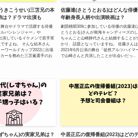
うきこうせい)三笘兄の本
佐藤達(さとうとおる)はどんな俳
弟は？ドラマ出演も
年齢身長人柄や出演映画は？
は舞台やドラマで活躍する俳優
劇団桃唄309に参加している俳優の佐藤達(
隊ルパンレンジャー」や
とうとおる)さんが南海キャンディーズの
も出演しているイケメンで若手実
ちゃんこと山崎静代さんと結婚することが
ですよね。 そんな結木さん
かり、話題となっていますね。 佐藤さん
ーワールドカップ2022に出場
2021年6月公演の舞台「徒然アルツハイマ
ッカーを務めた三苫薫選手のお
で山崎さんと共演したことが出会いだっ...
ずちゃん)の実家兄弟は？
中居正広の復帰番組(2023)はどの