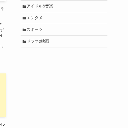
アイドル&音楽
優？
エンタメ
さ
スポーツ
しず
分
は
ドラマ&映画
ー」
テレ