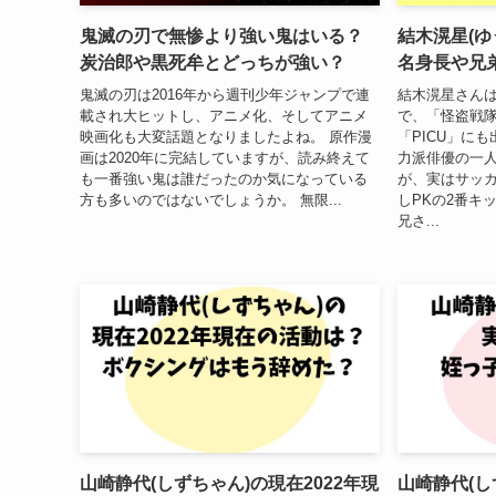
鬼滅の刃で無惨より強い鬼はいる？
結木滉星(ゆ
炭治郎や黒死牟とどっちが強い？
名身長や兄
鬼滅の刃は2016年から週刊少年ジャンプで連
結木滉星さん
載され大ヒットし、アニメ化、そしてアニメ
で、「怪盗戦
映画化も大変話題となりましたよね。 原作漫
「PICU」に
画は2020年に完結していますが、読み終えて
力派俳優の一人
も一番強い鬼は誰だったのか気になっている
が、実はサッカ
方も多いのではないでしょうか。 無限...
しPKの2番キ
兄さ...
山崎静代(しずちゃん)の現在2022年現
山崎静代(し