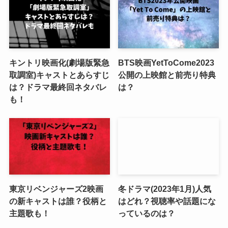
キントリ映画化(劇場版緊急
BTS映画YetToCome2023
取調室)キャストとあらすじ
公開の上映館と前売り特典
は？ドラマ最終回ネタバレ
は？
も！
東京リベンジャーズ2映画
冬ドラマ(2023年1月)人気
の新キャストは誰？役柄と
はどれ？視聴率や話題にな
主題歌も！
っているのは？