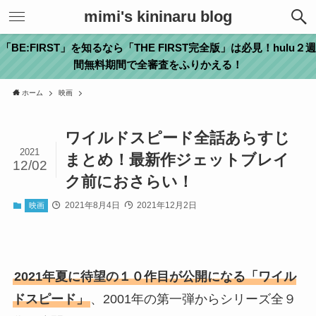
mimi's kininaru blog
「BE:FIRST」を知るなら「THE FIRST完全版」は必見！hulu２週
間無料期間で全審査をふりかえる！
ホーム
映画
ワイルドスピード全話あらすじ
2021
まとめ！最新作ジェットブレイ
12/02
ク前におさらい！
2021年8月4日
2021年12月2日
映画
2021年夏に待望の１０作目が公開になる「ワイル
ドスピード」
、2001年の第一弾からシリーズ全９