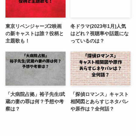
東京リベンジャーズ2映画
冬ドラマ(2023年1月)人気
の新キャストは誰？役柄と
はどれ？視聴率や話題にな
主題歌も！
っているのは？
「大病院占拠」裕子先生/武
「探偵ロマンス」キャスト
蔵の妻の罪は何？予想や考
相関図とあらすじネタバレ
察は？
や原作は？全何話？