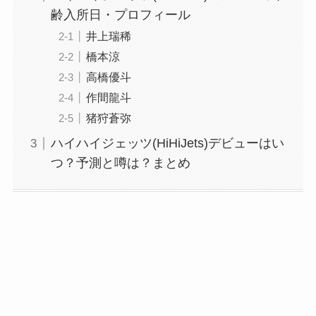
齢入所日・プロフィール
井上瑞稀
橋本涼
高橋優斗
作間龍斗
猪狩蒼弥
ハイハイジェッツ(HiHiJets)デビューはい
つ？予測と噂は？まとめ