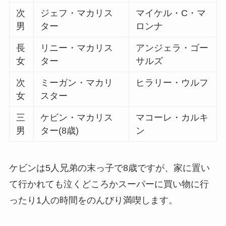
次
ジェフ・マカリス
マイケル・C・マ
男
ター
ロンナ
長
リニー・マカリス
アンジェラ・ゴー
女
ター
サルズ
次
ミーガン・マカリ
ヒラリー・ウルフ
女
スター
三
ケビン・マカリス
マコーレ・カルキ
男
ター(8歳)
ン
ケビンは5人兄弟の末っ子で8歳ですが、家に置い
て行かれても泣くどころかスーパーに買い物に行
ったり1人の時間をのんびり満喫します。