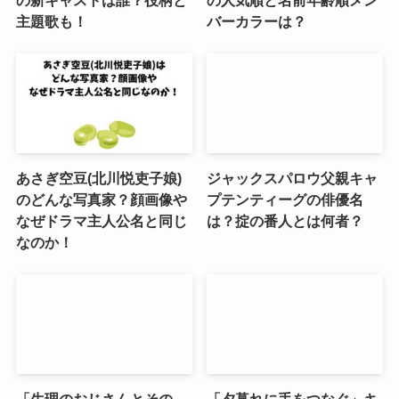
の新キャストは誰？役柄と
の人気順と名前年齢順メン
主題歌も！
バーカラーは？
あさぎ空豆(北川悦吏子娘)
ジャックスパロウ父親キャ
のどんな写真家？顔画像や
プテンティーグの俳優名
なぜドラマ主人公名と同じ
は？掟の番人とは何者？
なのか！
「生理のおじさんとその
「夕暮れに手をつなぐ」キ