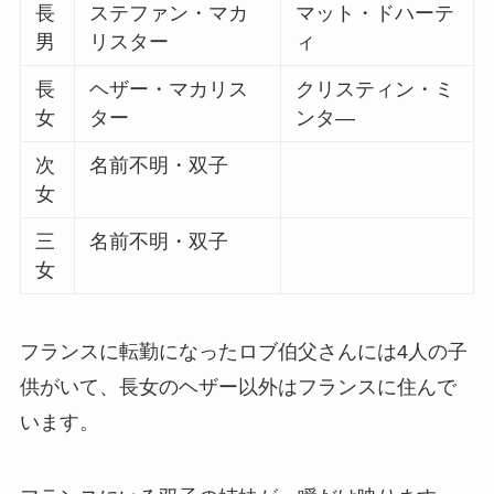
長
ステファン・マカ
マット・ドハーテ
男
リスター
ィ
長
ヘザー・マカリス
クリスティン・ミ
女
ター
ンタ―
次
名前不明・双子
女
三
名前不明・双子
女
フランスに転勤になったロブ伯父さんには4人の子
供がいて、長女のヘザー以外はフランスに住んで
います。