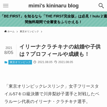
mimi's kininaru blog
「BE:FIRST」を知るなら「THE FIRST完全版」は必見！hulu２週
間無料期間で全審査をふりかえる！
ホーム
東京オリンピック
イリーナクラチキナの結婚や子供
2021
8/05
は？プロフィールや成績も！
2021.08.05
2021.08.05
東京オリンピック
「東京オリンピックレスリンク」女子フリースタ
イル57キロ級決勝で川井梨紗子選手と対戦したベ
ラルーシ代表のイリーナ・クラチキナ選手。