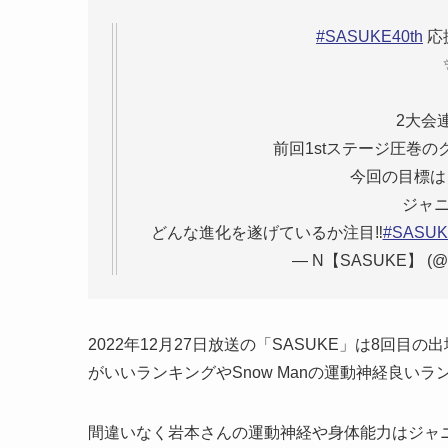
#SASUKE40th
応
2大会
前回1stステージ圧巻の
今回の目標
ジャニ
どんな進化を遂げているか注目‼️
#SASUK
— N【SASUKE】 (@SA
2022年12月27日放送の「SASUKE」は8回
がいいランキングやSnow Manの運動神経良い
間違いなく岩本さんの運動神経や身体能力はジャ