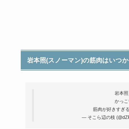
岩本照(スノーマン)の筋肉はいつ
岩本照
かっこ
筋肉が好きすぎ
— そこら辺の枝 (@dZPkM