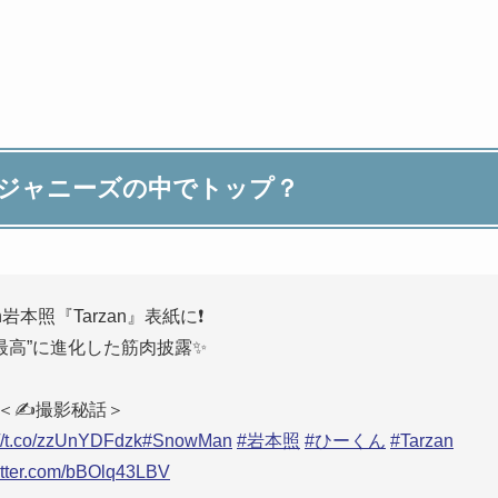
？ジャニーズの中でトップ？
an岩本照『Tarzan』表紙に❗
最高”に進化した筋肉披露✨
＜✍撮影秘話＞
://t.co/zzUnYDFdzk
#SnowMan
#岩本照
#ひーくん
#Tarzan
witter.com/bBOlq43LBV