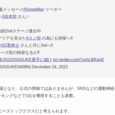
援メッセージ
#SnowMan
リーダー
✨
#岩本照
さん✨
連続2ndステージ進出中
クリアを見せた
#スノ担
の為にも快挙へ‼️
は
#日置将士
さんと共に3rdへ‼️
ーズ初の快挙なるか⁉️
E2022
#SASUKE選手に届け
pic.twitter.com/7xvhLBRanE
SUKE0409N) December 24, 2022
目の出場となり、公式の情報ではありませんが、SNSなどの運動神経
ランキングなどで1位を獲得することも多数。
ニーズトップクラスだと考えられます。