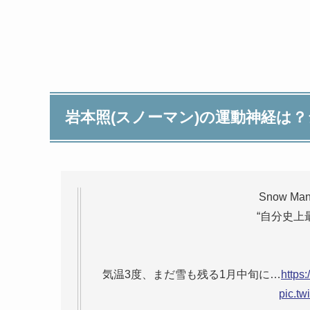
岩本照(スノーマン)の運動神経は
Snow M
“自分史上
気温3度、まだ雪も残る1月中旬に…
https
pic.t