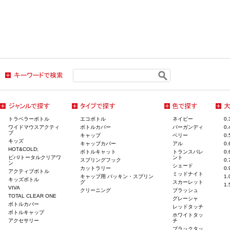
トラベラーボトル
エコボトル
ネイビー
0
ワイドマウスアクティ
ボトルカバー
バーガンディ
0
ブ
キャップ
ベリー
0
キッズ
キャップカバー
アル
0
HOT&COLD;
ボトルキャット
トランスパレ
0
ビバ/トータルクリアワ
ント
スプリングフック
0
ン
シェード
カットラリー
0
アクティブボトル
ミッドナイト
キャップ用 パッキン・スプリン
1
キッズボトル
グ
スカーレット
1
VIVA
クリーニング
ブラッシュ
TOTAL CLEAR ONE
グレーシャ
ボトルカバー
レッドタッチ
ボトルキャップ
ホワイトタッ
アクセサリー
チ
ブラックタッ