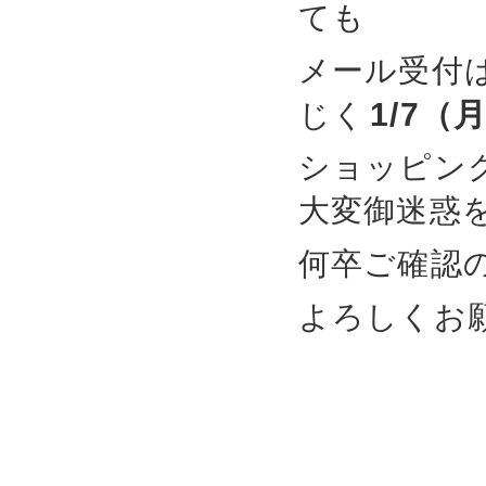
ても
メール受付
1/7（
じく
ショッピン
大変御迷惑
何卒ご確認
よろしくお