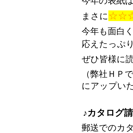
今年の表紙
☆☆
まさに
今年も面白
応えたっぷ
ぜひ皆様に読
（弊社ＨＰで
にアップい
♪カタログ
郵送でのカ