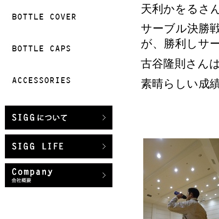
天利かをるさ
サーブル決勝戦
が、勝利しサ
古谷隆則さん
素晴らしい成