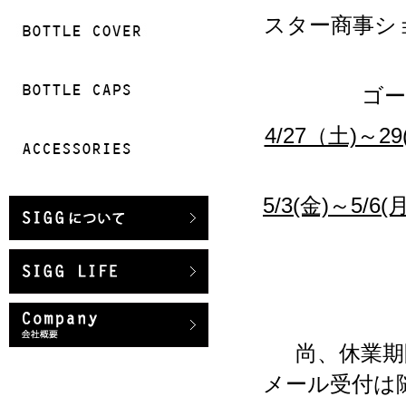
スター商事シ
ゴ
4/27（土)
5/3(金)～
尚、休業
メール受付は