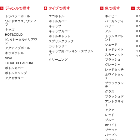
トラベラーボトル
エコボトル
ネイビー
0
ワイドマウスアクティ
ボトルカバー
バーガンディ
0
ブ
キャップ
ベリー
0
キッズ
キャップカバー
アル
0
HOT&COLD;
ボトルキャット
トランスパレ
0
ビバ/トータルクリアワ
ント
スプリングフック
0
ン
シェード
カットラリー
0
アクティブボトル
ミッドナイト
キャップ用 パッキン・スプリン
1
キッズボトル
グ
スカーレット
1
VIVA
クリーニング
ブラッシュ
TOTAL CLEAR ONE
グレーシャ
ボトルカバー
レッドタッチ
ボトルキャップ
ホワイトタッ
アクセサリー
チ
ブラックタッ
チ
グラス
ブラッシュド
アントラサイ
ト
アクア
レッド
ブルー
ホワイト
ブラック
パープル
グリーン