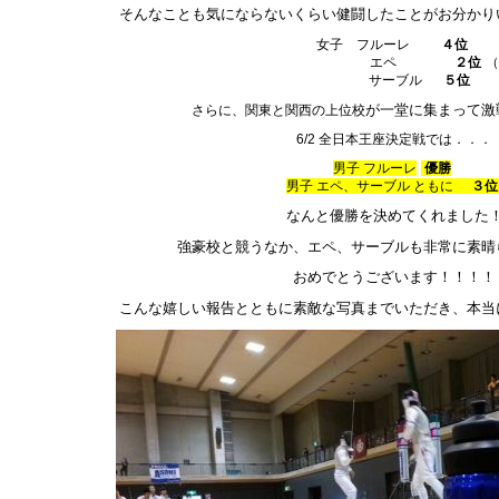
そんなことも気にならないくらい健闘したことがお分かり
女子 フルーレ
４位
エペ
２位
（
サーブル
５位
が一堂に集まって激
さらに、関東と関西の上位校
6/2 全日本王座決定戦では．．．
男子 フルーレ
優勝
男子 エペ、サーブル ともに
３位
なんと優勝を決めてくれました
強豪校と競うなか、エペ、サーブルも非常に素晴
おめでとうございます！！！！
こんな嬉しい報告とともに素敵な写真までいただき、本当