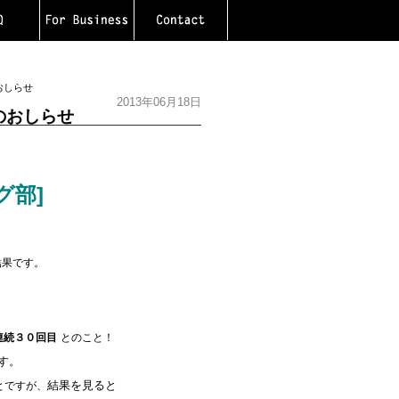
おしらせ
2013年06月18日
のおしらせ
グ部]
結果です。
連続３０回目
とのこと！
す。
結果を見ると
とですが、