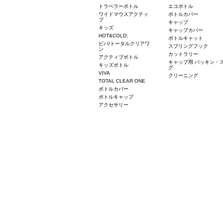
トラベラーボトル
エコボトル
ワイドマウスアクティ
ボトルカバー
ブ
キャップ
キッズ
キャップカバー
HOT&COLD;
ボトルキャット
ビバ/トータルクリアワ
スプリングフック
ン
カットラリー
アクティブボトル
キャップ用 パッキン・
キッズボトル
グ
VIVA
クリーニング
TOTAL CLEAR ONE
ボトルカバー
ボトルキャップ
アクセサリー