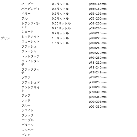
ネイビー
0.3リットル
φ65×145mm
バーガンディ
0.4リットル
φ65×150mm
ベリー
0.5リットル
φ65×195mm
アル
0.6リットル
φ65×200mm
トランスパレ
0.65リットル
φ69×200mm
ント
0.75リットル
φ69×265mm
シェード
0.9リットル
φ70×215mm
ミッドナイト
スプリン
1.0リットル
φ70×220mm
スカーレット
1.5リットル
φ70×240mm
ブラッシュ
φ70×260mm
グレーシャ
φ70×270mm
レッドタッチ
φ70×280mm
ホワイトタッ
φ73×210mm
チ
φ73×240mm
ブラックタッ
φ73×247mm
チ
φ75×245mm
グラス
φ80×255mm
ブラッシュド
φ80×280mm
アントラサイ
ト
φ89×300mm
アクア
φ89×360mm
レッド
φ90×305mm
ブルー
φ90×330mm
ホワイト
ブラック
パープル
グリーン
シルバー
ピンク