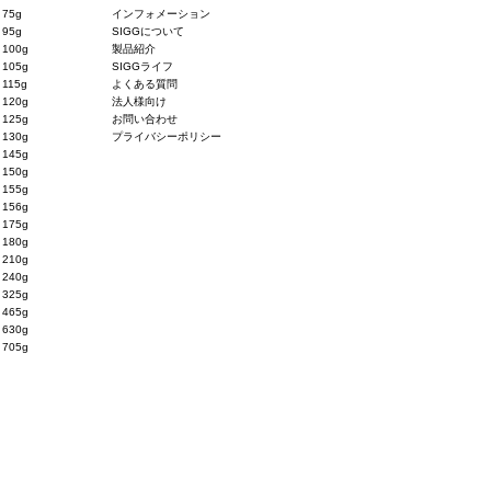
75g
インフォメーション
95g
SIGGについて
100g
製品紹介
105g
SIGGライフ
115g
よくある質問
120g
法人様向け
125g
お問い合わせ
130g
プライバシーポリシー
145g
150g
155g
156g
175g
180g
210g
240g
325g
465g
630g
705g