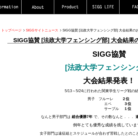
トップページ
SIGGサイトニュース
SIGG協賛 [法政大学フェンシング部] 大会結果の
SIGG協賛 [法政大学フェンシング部] 大会結果
SIGG協賛
[法政大学フェンシン
大会結果発表！
5/13～5/24に行われた関東学生リーグ戦の
男子 フルーレ
２位
エペ
３位
サーブル
１位
なんと男子部門は
総合優勝7年
で、その数なんと．．．
例年とても優秀な成績を残していま
女子部門は遠征組とスケジュールが合わず苦戦したとのこ