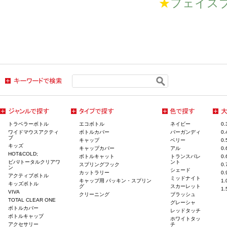
★
フェイス
トラベラーボトル
エコボトル
ネイビー
0
ワイドマウスアクティ
ボトルカバー
バーガンディ
0
ブ
キャップ
ベリー
0
キッズ
キャップカバー
アル
0
HOT&COLD;
ボトルキャット
トランスパレ
0
ビバ/トータルクリアワ
ント
スプリングフック
0
ン
シェード
カットラリー
0
アクティブボトル
ミッドナイト
キャップ用 パッキン・スプリン
1
キッズボトル
グ
スカーレット
1
VIVA
クリーニング
ブラッシュ
TOTAL CLEAR ONE
グレーシャ
ボトルカバー
レッドタッチ
ボトルキャップ
ホワイトタッ
アクセサリー
チ