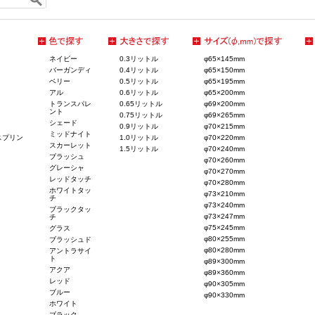
ネイビー
0.3リットル
φ65×145mm
バーガンディ
0.4リットル
φ65×150mm
ベリー
0.5リットル
φ65×195mm
アル
0.6リットル
φ65×200mm
トランスパレ
0.65リットル
φ69×200mm
ント
0.75リットル
φ69×265mm
シェード
0.9リットル
φ70×215mm
ミッドナイト
スプリン
1.0リットル
φ70×220mm
スカーレット
1.5リットル
φ70×240mm
ブラッシュ
φ70×260mm
グレーシャ
φ70×270mm
レッドタッチ
φ70×280mm
ホワイトタッ
φ73×210mm
チ
φ73×240mm
ブラックタッ
φ73×247mm
チ
φ75×245mm
グラス
φ80×255mm
ブラッシュド
φ80×280mm
アントラサイ
ト
φ89×300mm
アクア
φ89×360mm
レッド
φ90×305mm
ブルー
φ90×330mm
ホワイト
ブラック