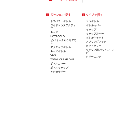
トラベラーボトル
エコボトル
ワイドマウスアクティ
ボトルカバー
ブ
キャップ
キッズ
キャップカバー
HOT&COLD;
ボトルキャット
ビバ/トータルクリアワ
スプリングフック
ン
カットラリー
アクティブボトル
キャップ用 パッキン・
キッズボトル
グ
VIVA
クリーニング
TOTAL CLEAR ONE
ボトルカバー
ボトルキャップ
アクセサリー