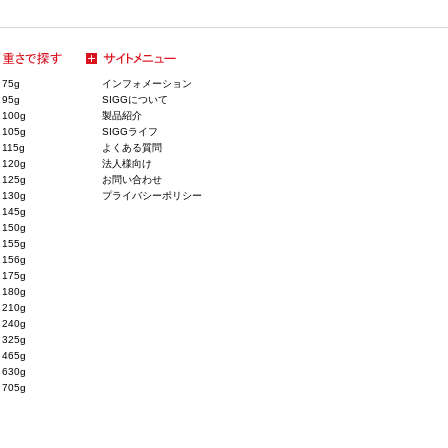
75g
インフォメーション
95g
SIGGについて
100g
製品紹介
105g
SIGGライフ
115g
よくある質問
120g
法人様向け
125g
お問い合わせ
130g
プライバシーポリシー
145g
150g
155g
156g
175g
180g
210g
240g
325g
465g
630g
705g