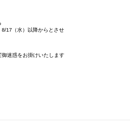
も
/17（水）以降からとさせ
変御迷惑をお掛けいたします
る