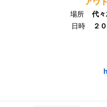
アウト
場所
代々
日時
２０
h