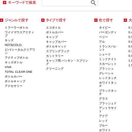
トラベラーボトル
エコボトル
ネイビー
0
ワイドマウスアクティ
ボトルカバー
バーガンディ
0
ブ
キャップ
ベリー
0
キッズ
キャップカバー
アル
0
HOT&COLD;
ボトルキャット
トランスパレ
0
ビバ/トータルクリアワ
ント
スプリングフック
0
ン
シェード
カットラリー
0
アクティブボトル
ミッドナイト
キャップ用 パッキン・スプリン
1
キッズボトル
グ
スカーレット
1
VIVA
クリーニング
ブラッシュ
TOTAL CLEAR ONE
グレーシャ
ボトルカバー
レッドタッチ
ボトルキャップ
ホワイトタッ
アクセサリー
チ
ブラックタッ
チ
グラス
ブラッシュド
アントラサイ
ト
アクア
レッド
ブルー
ホワイト