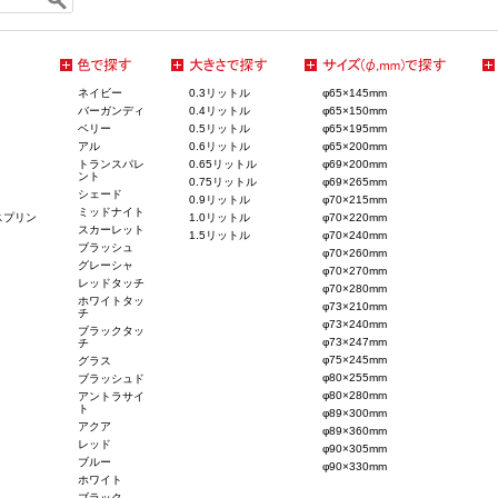
ネイビー
0.3リットル
φ65×145mm
バーガンディ
0.4リットル
φ65×150mm
ベリー
0.5リットル
φ65×195mm
アル
0.6リットル
φ65×200mm
トランスパレ
0.65リットル
φ69×200mm
ント
0.75リットル
φ69×265mm
シェード
0.9リットル
φ70×215mm
ミッドナイト
スプリン
1.0リットル
φ70×220mm
スカーレット
1.5リットル
φ70×240mm
ブラッシュ
φ70×260mm
グレーシャ
φ70×270mm
レッドタッチ
φ70×280mm
ホワイトタッ
φ73×210mm
チ
φ73×240mm
ブラックタッ
φ73×247mm
チ
φ75×245mm
グラス
φ80×255mm
ブラッシュド
φ80×280mm
アントラサイ
ト
φ89×300mm
アクア
φ89×360mm
レッド
φ90×305mm
ブルー
φ90×330mm
ホワイト
ブラック