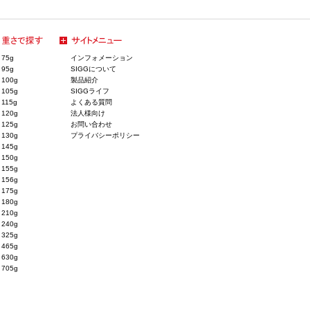
75g
インフォメーション
95g
SIGGについて
100g
製品紹介
105g
SIGGライフ
115g
よくある質問
120g
法人様向け
125g
お問い合わせ
130g
プライバシーポリシー
145g
150g
155g
156g
175g
180g
210g
240g
325g
465g
630g
705g