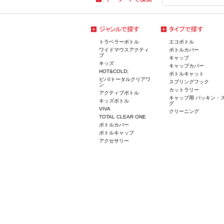
トラベラーボトル
エコボトル
ワイドマウスアクティ
ボトルカバー
ブ
キャップ
キッズ
キャップカバー
HOT&COLD;
ボトルキャット
ビバ/トータルクリアワ
スプリングフック
ン
カットラリー
アクティブボトル
キャップ用 パッキン・
キッズボトル
グ
VIVA
クリーニング
TOTAL CLEAR ONE
ボトルカバー
ボトルキャップ
アクセサリー