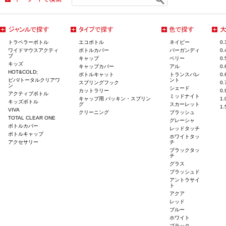
トラベラーボトル
エコボトル
ネイビー
0
ワイドマウスアクティ
ボトルカバー
バーガンディ
0
ブ
キャップ
ベリー
0
キッズ
キャップカバー
アル
0
HOT&COLD;
ボトルキャット
トランスパレ
0
ビバ/トータルクリアワ
ント
スプリングフック
0
ン
シェード
カットラリー
0
アクティブボトル
ミッドナイト
キャップ用 パッキン・スプリン
1
キッズボトル
グ
スカーレット
1
VIVA
クリーニング
ブラッシュ
TOTAL CLEAR ONE
グレーシャ
ボトルカバー
レッドタッチ
ボトルキャップ
ホワイトタッ
アクセサリー
チ
ブラックタッ
チ
グラス
ブラッシュド
アントラサイ
ト
アクア
レッド
ブルー
ホワイト
ブラック