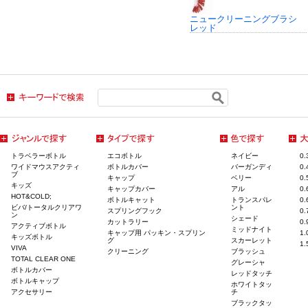
ニュークリーニングブラシ
レッド
トラベラーボトル
エコボトル
ネイビー
0
ワイドマウスアクティ
ボトルカバー
バーガンディ
0
ブ
キャップ
ベリー
0
キッズ
キャップカバー
アル
0
HOT&COLD;
ボトルキャット
トランスパレ
0
ビバ/トータルクリアワ
ント
スプリングフック
0
ン
シェード
カットラリー
0
アクティブボトル
ミッドナイト
キャップ用 パッキン・スプリン
1
キッズボトル
グ
スカーレット
1
VIVA
クリーニング
ブラッシュ
TOTAL CLEAR ONE
グレーシャ
ボトルカバー
レッドタッチ
ボトルキャップ
ホワイトタッ
アクセサリー
チ
ブラックタッ