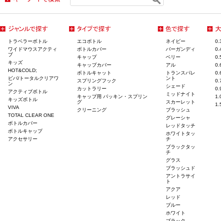
トラベラーボトル
エコボトル
ネイビー
0
ワイドマウスアクティ
ボトルカバー
バーガンディ
0
ブ
キャップ
ベリー
0
キッズ
キャップカバー
アル
0
HOT&COLD;
ボトルキャット
トランスパレ
0
ビバ/トータルクリアワ
ント
スプリングフック
0
ン
シェード
カットラリー
0
アクティブボトル
ミッドナイト
キャップ用 パッキン・スプリン
1
キッズボトル
グ
スカーレット
1
VIVA
クリーニング
ブラッシュ
TOTAL CLEAR ONE
グレーシャ
ボトルカバー
レッドタッチ
ボトルキャップ
ホワイトタッ
アクセサリー
チ
ブラックタッ
チ
グラス
ブラッシュド
アントラサイ
ト
アクア
レッド
ブルー
ホワイト
ブラック