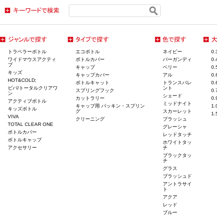
トラベラーボトル
エコボトル
ネイビー
0
ワイドマウスアクティ
ボトルカバー
バーガンディ
0
ブ
キャップ
ベリー
0
キッズ
キャップカバー
アル
0
HOT&COLD;
ボトルキャット
トランスパレ
0
ビバ/トータルクリアワ
ント
スプリングフック
0
ン
シェード
カットラリー
0
アクティブボトル
ミッドナイト
キャップ用 パッキン・スプリン
1
キッズボトル
グ
スカーレット
1
VIVA
クリーニング
ブラッシュ
TOTAL CLEAR ONE
グレーシャ
ボトルカバー
レッドタッチ
ボトルキャップ
ホワイトタッ
アクセサリー
チ
ブラックタッ
チ
グラス
ブラッシュド
アントラサイ
ト
アクア
レッド
ブルー