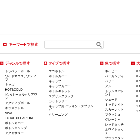
トラベラーボトル
エコボトル
ネイビー
0
ワイドマウスアクティ
ボトルカバー
バーガンディ
0
ブ
キャップ
ベリー
0
キッズ
キャップカバー
アル
0
HOT&COLD;
ボトルキャット
トランスパレ
0
ビバ/トータルクリアワ
ント
スプリングフック
0
ン
シェード
カットラリー
0
アクティブボトル
ミッドナイト
キャップ用 パッキン・スプリン
1
キッズボトル
グ
スカーレット
1
VIVA
クリーニング
ブラッシュ
TOTAL CLEAR ONE
グレーシャ
ボトルカバー
レッドタッチ
ボトルキャップ
ホワイトタッ
アクセサリー
チ
ブラックタッ