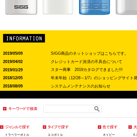
SIGG商品のネットショップはこちらです。
2019/05/09
クレジットカード決済の不具合について
2019/04/02
スター商事 2019カタログできました!!!
2019/01/29
年末年始（12/28～1/7）のショッピングサイ
2018/12/05
システムメンテナンスのお知らせ
2018/08/09
お盆期間中の休業(8/11-8/19)に伴うショッ
2018/07/30
ネットショップシステム決済不具合のお知らせ
2018/05/29
ゴールデンウィーク(4/28～5/6) のショッピ
2018/04/23
《イベント出展のお知らせ》4/7-8（土日）ア
2018/03/22
SIGGの新商品「アルボックス プラス」のご紹
2018/02/20
2018カタログ郵送受付のお知らせ
2018/02/01
トラベラーボトル
エコボトル
ネイビー
0