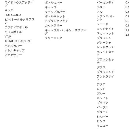
ワイドマウスアクティ
ボトルカバー
バーガンディ
0
年末年始（12/29～1/8）のショッピングサイ
2017/12/06
ブ
キャップ
ベリー
0
キッズ
キャップカバー
アル
0
お盆期間中の休業(8/11-8/20)に伴うショッ
2017/07/28
HOT&COLD;
ボトルキャット
トランスパレ
0
ビバ/トータルクリアワ
ント
《期間限定 SUMMER SALEのお知らせ》
2017/07/24
スプリングフック
0
ン
シェード
カットラリー
0
アクティブボトル
お問い合わせについて
2017/06/08
ミッドナイト
キャップ用 パッキン・スプリン
1
キッズボトル
グ
スカーレット
1
ゴールデンウィーク(4/29～5/7) のショッピ
2017/04/05
VIVA
クリーニング
ブラッシュ
TOTAL CLEAR ONE
グレーシャ
悪質な詐欺目的の通販サイトや偽サイト（なり
2017/01/05
ボトルカバー
レッドタッチ
ボトルキャップ
ショッピングサイトのご利用について
2017/01/01
ホワイトタッ
アクセサリー
チ
年末年始（12/29～1/5）のショッピングサイ
2016/12/05
ブラックタッ
チ
お盆期間中の休業(8/11-8/16)に伴うショッ
2016/07/25
グラス
ブラッシュド
スイスデザイン展 西宮市大谷記念美術館で開
2016/04/07
アントラサイ
ト
ゴールデンウィーク(4/29～5/8) のショッピ
2016/04/07
アクア
レッド
スイスデザイン展 札幌芸術の森美術館で開催
2015/08/20
ブルー
ショッピングサイト リニューアルによるアク
2015/07/17
ホワイト
ブラック
年末年始 (12/27～1/5) のショッピングサイ
2014/12/26
パープル
グリーン
スイスデザイン展にSIGGも出展が決定！
2014/12/19
シルバー
2014/12/7（日)開催！大野山アウトドアふゆ
2014/11/18
ピンク
イエロー
お盆期間中の休業(8/13-8/17)に伴うショッ
2014/08/11