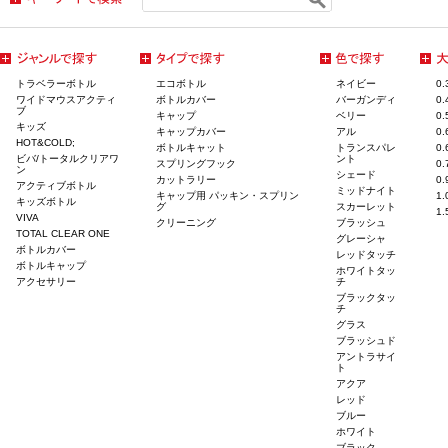
トラベラーボトル
エコボトル
ネイビー
0
ワイドマウスアクティ
ボトルカバー
バーガンディ
0
ブ
キャップ
ベリー
0
キッズ
キャップカバー
アル
0
HOT&COLD;
ボトルキャット
トランスパレ
0
ビバ/トータルクリアワ
ント
スプリングフック
0
ン
シェード
カットラリー
0
アクティブボトル
ミッドナイト
キャップ用 パッキン・スプリン
1
キッズボトル
グ
スカーレット
1
VIVA
クリーニング
ブラッシュ
TOTAL CLEAR ONE
グレーシャ
ボトルカバー
レッドタッチ
ボトルキャップ
ホワイトタッ
アクセサリー
チ
ブラックタッ
チ
グラス
ブラッシュド
アントラサイ
ト
アクア
レッド
ブルー
ホワイト
ブラック