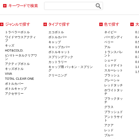
トラベラーボトル
エコボトル
ネイビー
0
ワイドマウスアクティ
ボトルカバー
バーガンディ
0
ブ
キャップ
ベリー
0
キッズ
キャップカバー
アル
0
HOT&COLD;
ボトルキャット
トランスパレ
0
ビバ/トータルクリアワ
ント
スプリングフック
0
ン
シェード
カットラリー
0
アクティブボトル
ミッドナイト
キャップ用 パッキン・スプリン
1
キッズボトル
グ
スカーレット
1
VIVA
クリーニング
ブラッシュ
TOTAL CLEAR ONE
グレーシャ
ボトルカバー
レッドタッチ
ボトルキャップ
ホワイトタッ
アクセサリー
チ
ブラックタッ
チ
グラス
ブラッシュド
アントラサイ
ト
アクア
レッド
ブルー