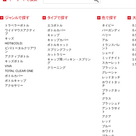
トラベラーボトル
エコボトル
ネイビー
0
ワイドマウスアクティ
ボトルカバー
バーガンディ
0
ブ
キャップ
ベリー
0
キッズ
キャップカバー
アル
0
HOT&COLD;
ボトルキャット
トランスパレ
0
ビバ/トータルクリアワ
ント
スプリングフック
0
ン
シェード
カットラリー
0
アクティブボトル
ミッドナイト
キャップ用 パッキン・スプリン
1
キッズボトル
グ
スカーレット
1
VIVA
クリーニング
ブラッシュ
TOTAL CLEAR ONE
グレーシャ
ボトルカバー
レッドタッチ
ボトルキャップ
ホワイトタッ
アクセサリー
チ
ブラックタッ
チ
グラス
ブラッシュド
アントラサイ
ト
アクア
レッド
ブルー
ホワイト
ブラック