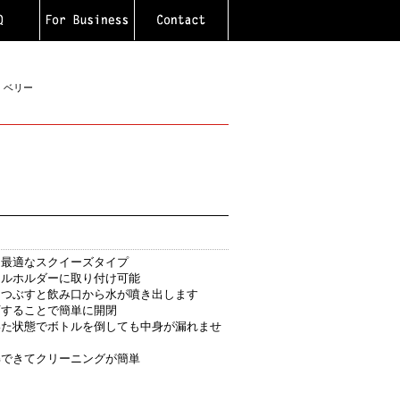
 ベリー
に最適なスクイーズタイプ
トルホルダーに取り付け可能
しつぶすと飲み口から水が噴き出します
下することで簡単に開閉
いた状態でボトルを倒しても中身が漏れませ
解できてクリーニングが簡単