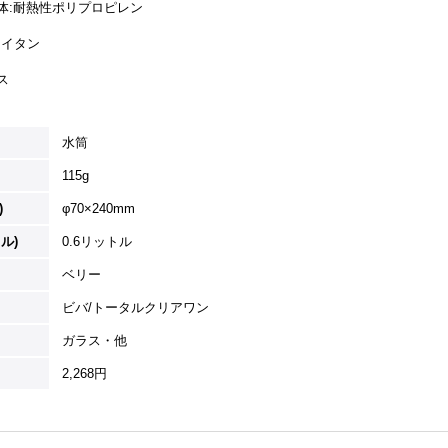
本体:耐熱性ポリプロピレン
ン
ライタン
ス
水筒
115g
)
φ70×240mm
ル)
0.6リットル
ベリー
ビバ/トータルクリアワン
ガラス・他
2,268円