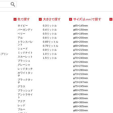
ネイビー
0.3リットル
φ65×145mm
バーガンディ
0.4リットル
φ65×150mm
ベリー
0.5リットル
φ65×195mm
アル
0.6リットル
φ65×200mm
トランスパレ
0.65リットル
φ69×200mm
ント
0.75リットル
φ69×265mm
シェード
0.9リットル
φ70×215mm
ミッドナイト
スプリン
1.0リットル
φ70×220mm
スカーレット
1.5リットル
φ70×240mm
ブラッシュ
φ70×260mm
グレーシャ
φ70×270mm
レッドタッチ
φ70×280mm
ホワイトタッ
φ73×210mm
チ
φ73×240mm
ブラックタッ
φ73×247mm
チ
φ75×245mm
グラス
φ80×255mm
ブラッシュド
φ80×280mm
アントラサイ
ト
φ89×300mm
アクア
φ89×360mm
レッド
φ90×305mm
ブルー
φ90×330mm