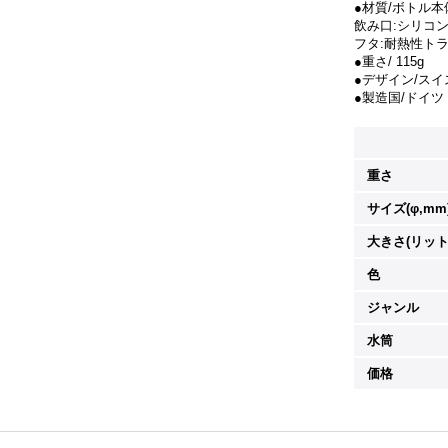
●材質/ボトル
飲み口:シリコ
フタ:耐熱性ト
●重さ/ 115g
●デザイン/スイ
●製造国/ドイツ
重さ
サイズ(φ,mm
大きさ(リット
色
ジャンル
水筒
価格