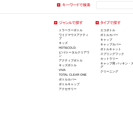
トラベラーボトル
エコボトル
ワイドマウスアクティ
ボトルカバー
ブ
キャップ
キッズ
キャップカバー
HOT&COLD;
ボトルキャット
ビバ/トータルクリアワ
スプリングフック
ン
カットラリー
アクティブボトル
キャップ用 パッキン・
キッズボトル
グ
VIVA
クリーニング
TOTAL CLEAR ONE
ボトルカバー
ボトルキャップ
アクセサリー