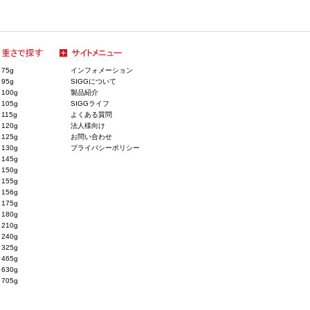
75g
インフォメーション
95g
SIGGについて
100g
製品紹介
105g
SIGGライフ
115g
よくある質問
120g
法人様向け
125g
お問い合わせ
130g
プライバシーポリシー
145g
150g
155g
156g
175g
180g
210g
240g
325g
465g
630g
705g