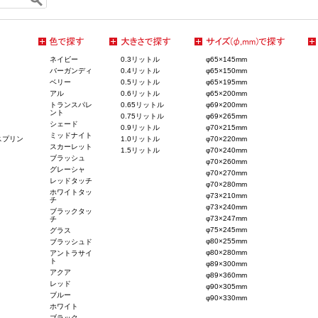
ネイビー
0.3リットル
φ65×145mm
バーガンディ
0.4リットル
φ65×150mm
ベリー
0.5リットル
φ65×195mm
アル
0.6リットル
φ65×200mm
トランスパレ
0.65リットル
φ69×200mm
ント
0.75リットル
φ69×265mm
シェード
0.9リットル
φ70×215mm
ミッドナイト
スプリン
1.0リットル
φ70×220mm
スカーレット
1.5リットル
φ70×240mm
ブラッシュ
φ70×260mm
グレーシャ
φ70×270mm
レッドタッチ
φ70×280mm
ホワイトタッ
φ73×210mm
チ
φ73×240mm
ブラックタッ
φ73×247mm
チ
φ75×245mm
グラス
φ80×255mm
ブラッシュド
φ80×280mm
アントラサイ
ト
φ89×300mm
アクア
φ89×360mm
レッド
φ90×305mm
ブルー
φ90×330mm
ホワイト
ブラック