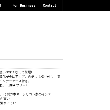
使いやすくなって登場!
機能が更にアップ、内側には取り外し可能
インナーケース付き。
。〈BPA フリー〉
アルミ製の本体 シリコン製のインナー
性が高い
れ漏れにくい