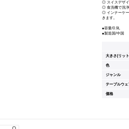
◎ スイスデザ
◎ 食洗機で洗
◎ インナーケ
きます。
●容量/0.9L
●製造国/中国
大きさ(リット
色
ジャンル
テーブルウェ
価格