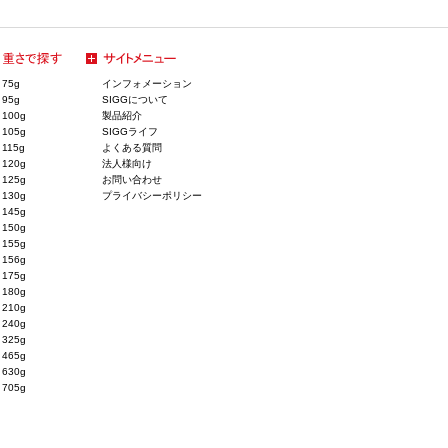
75g
インフォメーション
95g
SIGGについて
100g
製品紹介
105g
SIGGライフ
115g
よくある質問
120g
法人様向け
125g
お問い合わせ
130g
プライバシーポリシー
145g
150g
155g
156g
175g
180g
210g
240g
325g
465g
630g
705g