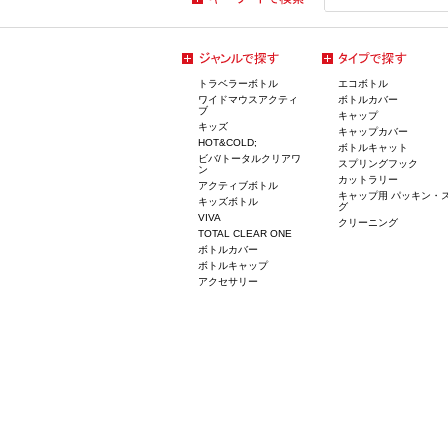
トラベラーボトル
エコボトル
ワイドマウスアクティ
ボトルカバー
ブ
キャップ
キッズ
キャップカバー
HOT&COLD;
ボトルキャット
ビバ/トータルクリアワ
スプリングフック
ン
カットラリー
アクティブボトル
キャップ用 パッキン・
キッズボトル
グ
VIVA
クリーニング
TOTAL CLEAR ONE
ボトルカバー
ボトルキャップ
アクセサリー