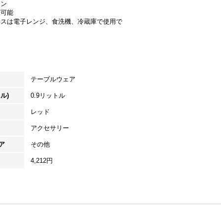
イン
浄可能
ースは電子レンジ、食洗機、冷蔵庫で使用で
テーブルウェア
ル)
0.9リットル
レッド
アクセサリー
ア
その他
4,212円