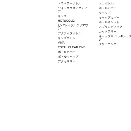
トラベラーボトル
エコボトル
ワイドマウスアクティ
ボトルカバー
ブ
キャップ
キッズ
キャップカバー
HOT&COLD;
ボトルキャット
ビバ/トータルクリアワ
スプリングフック
ン
カットラリー
アクティブボトル
キャップ用 パッキン・
キッズボトル
グ
VIVA
クリーニング
TOTAL CLEAR ONE
ボトルカバー
ボトルキャップ
アクセサリー