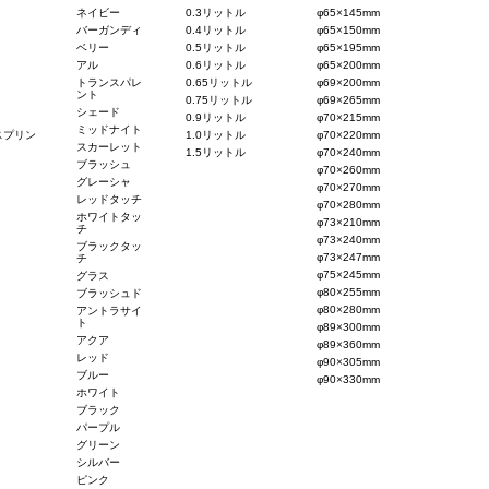
ネイビー
0.3リットル
φ65×145mm
バーガンディ
0.4リットル
φ65×150mm
ベリー
0.5リットル
φ65×195mm
アル
0.6リットル
φ65×200mm
トランスパレ
0.65リットル
φ69×200mm
ント
0.75リットル
φ69×265mm
シェード
0.9リットル
φ70×215mm
ミッドナイト
スプリン
1.0リットル
φ70×220mm
スカーレット
1.5リットル
φ70×240mm
ブラッシュ
φ70×260mm
グレーシャ
φ70×270mm
レッドタッチ
φ70×280mm
ホワイトタッ
φ73×210mm
チ
φ73×240mm
ブラックタッ
φ73×247mm
チ
φ75×245mm
グラス
φ80×255mm
ブラッシュド
φ80×280mm
アントラサイ
ト
φ89×300mm
アクア
φ89×360mm
レッド
φ90×305mm
ブルー
φ90×330mm
ホワイト
ブラック
パープル
グリーン
シルバー
ピンク