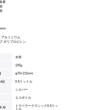
装着
能
能
5mm
体:アルミニウム
ポリプロピレン
水筒
105g
)
φ70×215mm
ル)
0.6リットル
シルバー
エコボトル
トラベラークラシック0.6リッ
トル
トル