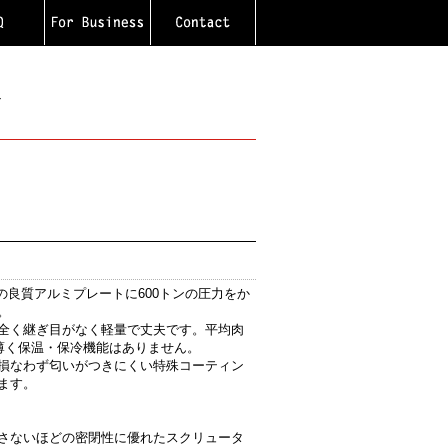
ル
度の良質アルミプレートに600トンの圧力をか
。
全く継ぎ目がなく軽量で丈夫です。平均肉
mと薄く保温・保冷機能はありません。
損なわず匂いがつきにくい特殊コーティン
ます。
さないほどの密閉性に優れたスクリュータ