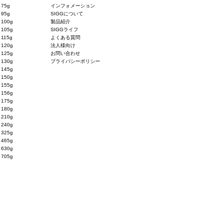
75g
インフォメーション
95g
SIGGについて
100g
製品紹介
105g
SIGGライフ
115g
よくある質問
120g
法人様向け
125g
お問い合わせ
130g
プライバシーポリシー
145g
150g
155g
156g
175g
180g
210g
240g
325g
465g
630g
705g