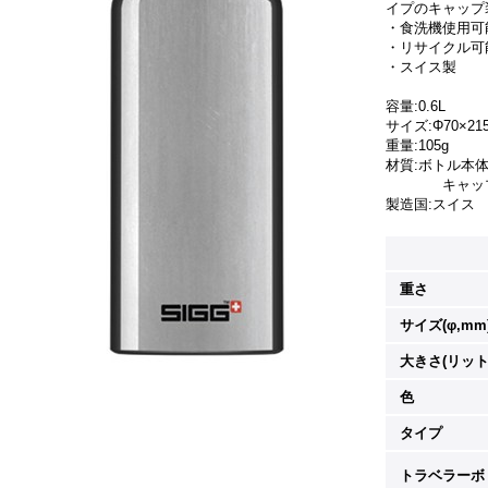
イプのキャップ
・食洗機使用可
・リサイクル可
・スイス製
容量:0.6L
サイズ:Φ70×21
重量:105g
材質:ボトル本
キャップ:
製造国:スイス
重さ
サイズ(φ,mm
大きさ(リット
色
タイプ
トラベラーボ