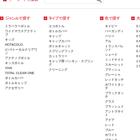
トラベラーボトル
エコボトル
ネイビー
0
ワイドマウスアクティ
ボトルカバー
バーガンディ
0
ブ
キャップ
ベリー
0
キッズ
キャップカバー
アル
0
HOT&COLD;
ボトルキャット
トランスパレ
0
ビバ/トータルクリアワ
ント
スプリングフック
0
ン
シェード
カットラリー
0
アクティブボトル
ミッドナイト
キャップ用 パッキン・スプリン
1
キッズボトル
グ
スカーレット
1
VIVA
クリーニング
ブラッシュ
TOTAL CLEAR ONE
グレーシャ
ボトルカバー
レッドタッチ
ボトルキャップ
ホワイトタッ
アクセサリー
チ
ブラックタッ
チ
グラス
ブラッシュド
アントラサイ
ト
アクア
レッド
ブルー
ホワイト
ブラック