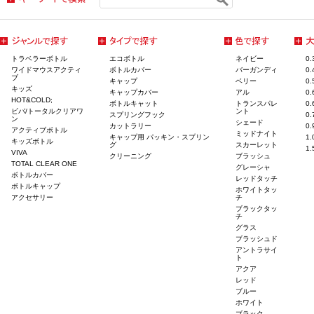
トラベラーボトル
エコボトル
ネイビー
0
ワイドマウスアクティ
ボトルカバー
バーガンディ
0
ブ
キャップ
ベリー
0
キッズ
キャップカバー
アル
0
HOT&COLD;
ボトルキャット
トランスパレ
0
ビバ/トータルクリアワ
ント
スプリングフック
0
ン
シェード
カットラリー
0
アクティブボトル
ミッドナイト
キャップ用 パッキン・スプリン
1
キッズボトル
グ
スカーレット
1
VIVA
クリーニング
ブラッシュ
TOTAL CLEAR ONE
グレーシャ
ボトルカバー
レッドタッチ
ボトルキャップ
ホワイトタッ
アクセサリー
チ
ブラックタッ
チ
グラス
ブラッシュド
アントラサイ
ト
アクア
レッド
ブルー
ホワイト
ブラック