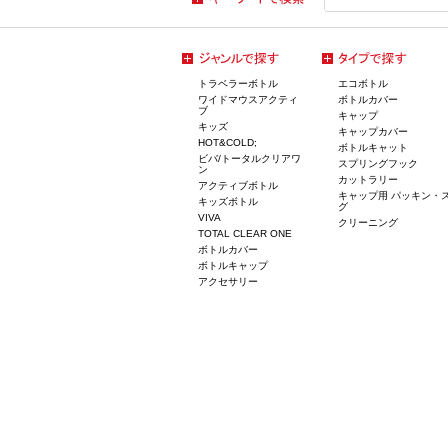
トラベラーボトル
エコボトル
ワイドマウスアクティ
ボトルカバー
ブ
キャップ
キッズ
キャップカバー
HOT&COLD;
ボトルキャット
ビバ/トータルクリアワ
スプリングフック
ン
カットラリー
アクティブボトル
キャップ用 パッキン・
キッズボトル
グ
VIVA
クリーニング
TOTAL CLEAR ONE
ボトルカバー
ボトルキャップ
アクセサリー