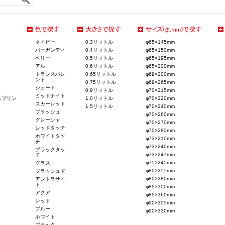
ネイビー
0.3リットル
φ65×145mm
バーガンディ
0.4リットル
φ65×150mm
ベリー
0.5リットル
φ65×195mm
アル
0.6リットル
φ65×200mm
トランスパレ
0.65リットル
φ69×200mm
ント
0.75リットル
φ69×265mm
シェード
0.9リットル
φ70×215mm
ミッドナイト
スプリン
1.0リットル
φ70×220mm
スカーレット
1.5リットル
φ70×240mm
ブラッシュ
φ70×260mm
グレーシャ
φ70×270mm
レッドタッチ
φ70×280mm
ホワイトタッ
φ73×210mm
チ
φ73×240mm
ブラックタッ
φ73×247mm
チ
φ75×245mm
グラス
φ80×255mm
ブラッシュド
φ80×280mm
アントラサイ
ト
φ89×300mm
アクア
φ89×360mm
レッド
φ90×305mm
ブルー
φ90×330mm
ホワイト
ブラック