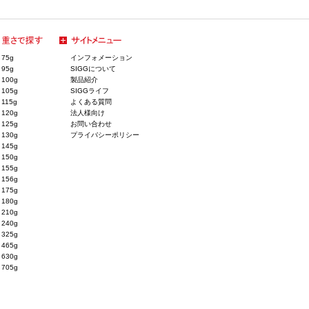
75g
インフォメーション
95g
SIGGについて
100g
製品紹介
105g
SIGGライフ
115g
よくある質問
120g
法人様向け
125g
お問い合わせ
130g
プライバシーポリシー
145g
150g
155g
156g
175g
180g
210g
240g
325g
465g
630g
705g