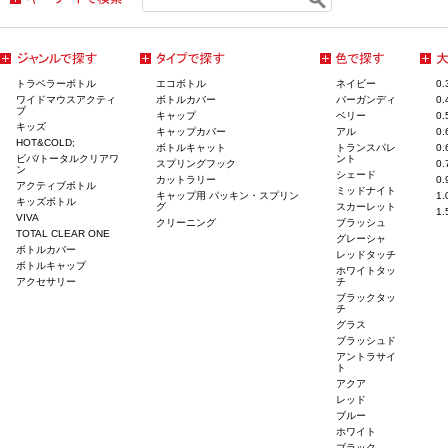
トラベラーボトル
エコボトル
ネイビー
0
ワイドマウスアクティ
ボトルカバー
バーガンディ
0
ブ
キャップ
ベリー
0
キッズ
キャップカバー
アル
0
HOT&COLD;
ボトルキャット
トランスパレ
0
ビバ/トータルクリアワ
ント
スプリングフック
0
ン
シェード
カットラリー
0
アクティブボトル
ミッドナイト
キャップ用 パッキン・スプリン
1
キッズボトル
グ
スカーレット
1
VIVA
クリーニング
ブラッシュ
TOTAL CLEAR ONE
グレーシャ
ボトルカバー
レッドタッチ
ボトルキャップ
ホワイトタッ
アクセサリー
チ
ブラックタッ
チ
グラス
ブラッシュド
アントラサイ
ト
アクア
レッド
ブルー
ホワイト
ブラック