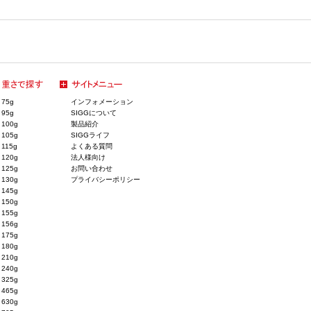
75g
インフォメーション
95g
SIGGについて
100g
製品紹介
105g
SIGGライフ
115g
よくある質問
120g
法人様向け
125g
お問い合わせ
130g
プライバシーポリシー
145g
150g
155g
156g
175g
180g
210g
240g
325g
465g
630g