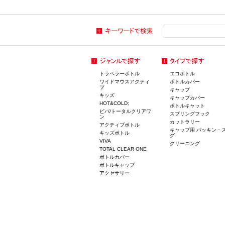
トラベラーボトル
エコボトル
ワイドマウスアクティ
ボトルカバー
ブ
キャップ
キッズ
キャップカバー
HOT&COLD;
ボトルキャット
ビバ/トータルクリアワ
スプリングフック
ン
カットラリー
アクティブボトル
キャップ用 パッキン・
キッズボトル
グ
VIVA
クリーニング
TOTAL CLEAR ONE
ボトルカバー
ボトルキャップ
アクセサリー