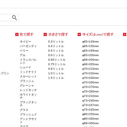
ネイビー
0.3リットル
φ65×145mm
バーガンディ
0.4リットル
φ65×150mm
ベリー
0.5リットル
φ65×195mm
アル
0.6リットル
φ65×200mm
トランスパレ
0.65リットル
φ69×200mm
ント
0.75リットル
φ69×265mm
シェード
0.9リットル
φ70×215mm
ミッドナイト
スプリン
1.0リットル
φ70×220mm
スカーレット
1.5リットル
φ70×240mm
ブラッシュ
φ70×260mm
グレーシャ
φ70×270mm
レッドタッチ
φ70×280mm
ホワイトタッ
φ73×210mm
チ
φ73×240mm
ブラックタッ
φ73×247mm
チ
φ75×245mm
グラス
φ80×255mm
ブラッシュド
φ80×280mm
アントラサイ
ト
φ89×300mm
アクア