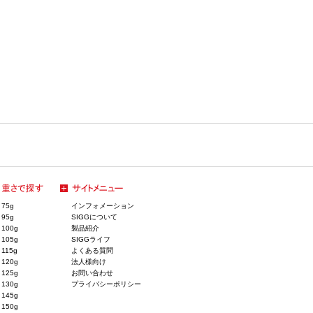
75g
インフォメーション
95g
SIGGについて
100g
製品紹介
105g
SIGGライフ
115g
よくある質問
120g
法人様向け
125g
お問い合わせ
130g
プライバシーポリシー
145g
150g