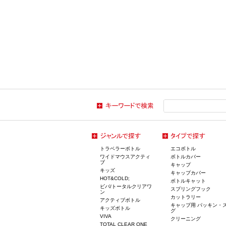
トラベラーボトル
エコボトル
ワイドマウスアクティ
ボトルカバー
ブ
キャップ
キッズ
キャップカバー
HOT&COLD;
ボトルキャット
ビバ/トータルクリアワ
スプリングフック
ン
カットラリー
アクティブボトル
キャップ用 パッキン・
キッズボトル
グ
VIVA
クリーニング
TOTAL CLEAR ONE