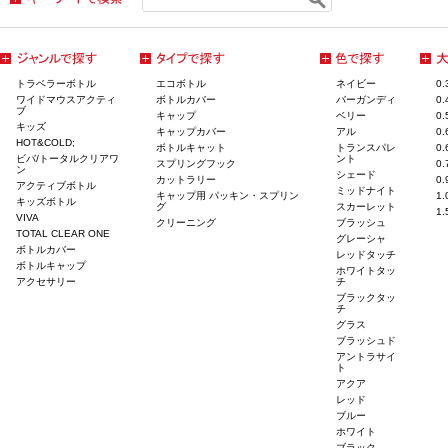
トラベラーボトル
エコボトル
ネイビー
0
ワイドマウスアクティ
ボトルカバー
バーガンディ
0
ブ
キャップ
ベリー
0
キッズ
キャップカバー
アル
0
HOT&COLD;
ボトルキャット
トランスパレ
0
ビバ/トータルクリアワ
ント
スプリングフック
0
ン
シェード
カットラリー
0
アクティブボトル
ミッドナイト
キャップ用 パッキン・スプリン
1
キッズボトル
グ
スカーレット
1
VIVA
クリーニング
ブラッシュ
TOTAL CLEAR ONE
グレーシャ
ボトルカバー
レッドタッチ
ボトルキャップ
ホワイトタッ
アクセサリー
チ
ブラックタッ
チ
グラス
ブラッシュド
アントラサイ
ト
アクア
レッド
ブルー
ホワイト
ブラック