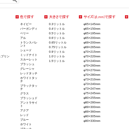
ネイビー
0.3リットル
φ65×145mm
バーガンディ
0.4リットル
φ65×150mm
ベリー
0.5リットル
φ65×195mm
アル
0.6リットル
φ65×200mm
トランスパレ
0.65リットル
φ69×200mm
ント
0.75リットル
φ69×265mm
シェード
0.9リットル
φ70×215mm
ミッドナイト
スプリン
1.0リットル
φ70×220mm
スカーレット
1.5リットル
φ70×240mm
ブラッシュ
φ70×260mm
グレーシャ
φ70×270mm
レッドタッチ
φ70×280mm
ホワイトタッ
φ73×210mm
チ
φ73×240mm
ブラックタッ
φ73×247mm
チ
φ75×245mm
グラス
φ80×255mm
ブラッシュド
φ80×280mm
アントラサイ
ト
φ89×300mm
アクア
φ89×360mm
レッド
φ90×305mm
ブルー
φ90×330mm
ホワイト
ブラック