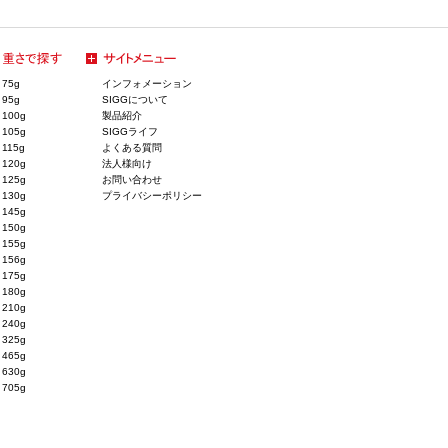
75g
インフォメーション
95g
SIGGについて
100g
製品紹介
105g
SIGGライフ
115g
よくある質問
120g
法人様向け
125g
お問い合わせ
130g
プライバシーポリシー
145g
150g
155g
156g
175g
180g
210g
240g
325g
465g
630g
705g