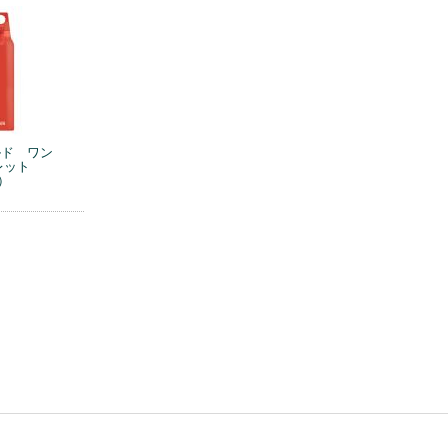
ルド ワン
レット
）