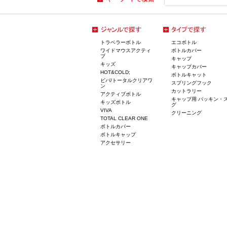
トラベラーボトル
エコボトル
ワイドマウスアクティ
ボトルカバー
ブ
キャップ
キッズ
キャップカバー
HOT&COLD;
ボトルキャット
ビバ/トータルクリアワ
スプリングフック
ン
カットラリー
アクティブボトル
キャップ用 パッキン・
キッズボトル
グ
VIVA
クリーニング
TOTAL CLEAR ONE
ボトルカバー
ボトルキャップ
アクセサリー