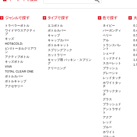
トラベラーボトル
エコボトル
ネイビー
0
ワイドマウスアクティ
ボトルカバー
バーガンディ
0
ブ
キャップ
ベリー
0
キッズ
キャップカバー
アル
0
HOT&COLD;
ボトルキャット
トランスパレ
0
ビバ/トータルクリアワ
ント
スプリングフック
0
ン
シェード
カットラリー
0
アクティブボトル
ミッドナイト
キャップ用 パッキン・スプリン
1
キッズボトル
グ
スカーレット
1
VIVA
クリーニング
ブラッシュ
TOTAL CLEAR ONE
グレーシャ
ボトルカバー
レッドタッチ
ボトルキャップ
ホワイトタッ
アクセサリー
チ
ブラックタッ
チ
グラス
ブラッシュド
アントラサイ
ト
アクア
レッド
ブルー
ホワイト
ブラック