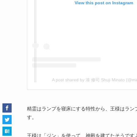
View this post on Instagram
A post shared by 湊 修司 Shuji Minato (@min
精霊はランプを寝床にする特性から、王様はラン
す。
王様は「ジン」を使って、神殿を建てたそうです