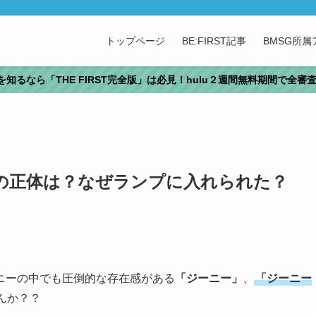
トップページ
BE:FIRST記事
BMSG所
T」を知るなら「THE FIRST完全版」は必見！hulu２週間無料期間で全
の正体は？なぜランプに入れられた？
ニーの中でも圧倒的な存在感がある
「ジーニー」
、
「ジーニー
んか？？