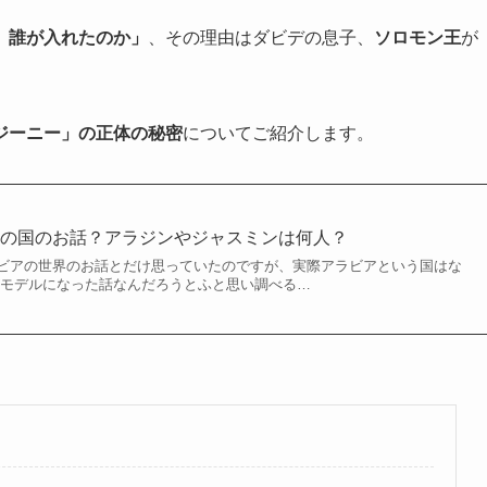
、誰が入れたのか」
、その理由はダビデの息子、
ソロモン王
が
ジーニー」の正体の秘密
についてご紹介します。
この国のお話？アラジンやジャスミンは何人？
ビアの世界のお話とだけ思っていたのですが、実際アラビアという国はな
がモデルになった話なんだろうとふと思い調べる…