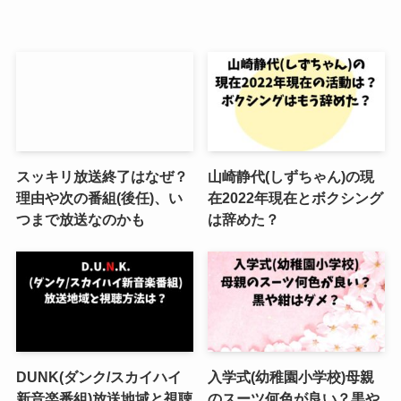
スッキリ放送終了はなぜ？
山崎静代(しずちゃん)の現
理由や次の番組(後任)、い
在2022年現在とボクシング
つまで放送なのかも
は辞めた？
DUNK(ダンク/スカイハイ
入学式(幼稚園小学校)母親
新音楽番組)放送地域と視聴
のスーツ何色が良い？黒や