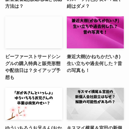
方法は？
紺はダメ？
ビーファーストサードシン
兼近大樹(かねちかだいき)
グルの購入特典と販売形態
生い立ちや過去何した？昔
や配信日は？タイアップ予
の写真も！
想も
ゆういちろうお兄さん(おか
キスマイ横尾＆宮田の新個