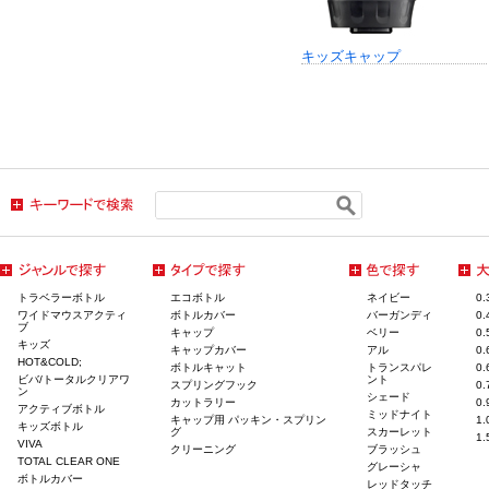
キッズキャップ
トラベラーボトル
エコボトル
ネイビー
0
ワイドマウスアクティ
ボトルカバー
バーガンディ
0
ブ
キャップ
ベリー
0
キッズ
キャップカバー
アル
0
HOT&COLD;
ボトルキャット
トランスパレ
0
ビバ/トータルクリアワ
ント
スプリングフック
0
ン
シェード
カットラリー
0
アクティブボトル
ミッドナイト
キャップ用 パッキン・スプリン
1
キッズボトル
グ
スカーレット
1
VIVA
クリーニング
ブラッシュ
TOTAL CLEAR ONE
グレーシャ
ボトルカバー
レッドタッチ