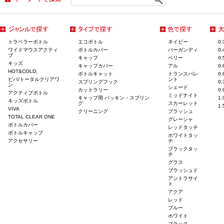
トラベラーボトル
エコボトル
ネイビー
0
ワイドマウスアクティ
ボトルカバー
バーガンディ
0
ブ
キャップ
ベリー
0
キッズ
キャップカバー
アル
0
HOT&COLD;
ボトルキャット
トランスパレ
0
ビバ/トータルクリアワ
ント
スプリングフック
0
ン
シェード
カットラリー
0
アクティブボトル
ミッドナイト
キャップ用 パッキン・スプリン
1
キッズボトル
グ
スカーレット
1
VIVA
クリーニング
ブラッシュ
TOTAL CLEAR ONE
グレーシャ
ボトルカバー
レッドタッチ
ボトルキャップ
ホワイトタッ
アクセサリー
チ
ブラックタッ
チ
グラス
ブラッシュド
アントラサイ
ト
アクア
レッド
ブルー
ホワイト
ブラック